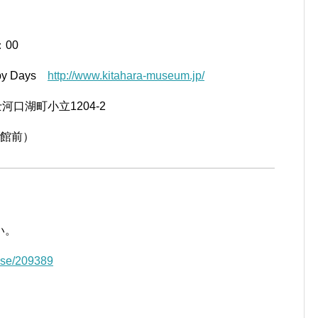
：00
y Days
http://www.kitahara-museum.jp/
士河口湖町小立1204-2
ブ館前）
い。
ase/209389