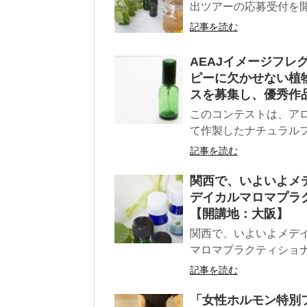
出ツアーの応募受付を開
記事を読む
AEAJイメージフ
ピーに欠かせない植
スを募集し、優秀作
このコンテストは、ア
て作製したナチュラル
記事を読む
関西で、いよいよメ
デイカルマロマプラ
【開講地：大阪】
関西で、いよいよメデ
マロマプラクティショナー
記事を読む
「女性ホルモン特別