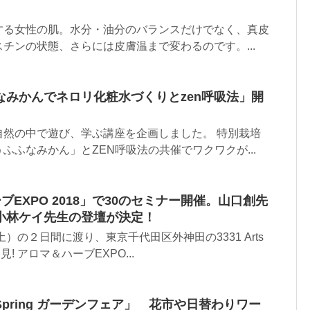
する女性の肌。水分・油分のバランスだけでなく、真皮
チンの状態、さらには皮膚温まで変わるのです。...
なみかんでネロリ化粧水づくりとzen呼吸法」開
】
自然の中で遊び、学ぶ講座を企画しました。 特別栽培
ふふなみかん」とZEN呼吸法の共催でワクワクが...
ブEXPO 2018」で30のセミナー開催。山口創先
小林ケイ先生の登壇が決定！
土）の２日間に渡り、東京千代田区外神田の3331 Arts
見! アロマ＆ハーブEXPO...
pring ガーデンフェア」 花市や日替わりワー