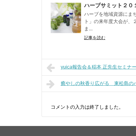
ハーブサミット２０
ハーブを地域資源にま
ト」の来年度大会が、
ま...
記事を読む
yuica報告会＆稲本 正先生セミ
癒やしの秋香り広がる 東松島の
コメントの入力は終了しました。