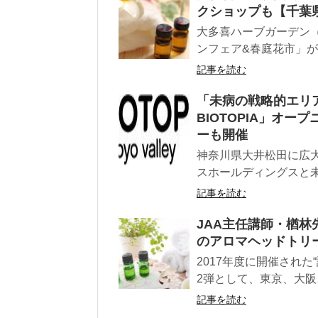
クショップも【千葉
大多喜ハーブガーデン（大
ンフェア&春庭花市」が開
記事を読む
「未病の戦略的エリ
BIOTOPIA」オ
ーも開催
神奈川県大井松田に広
スホールディングスと未
記事を読む
JAA主任講師・楢
のアロマヘッドトリ
2017年度に開催され
2弾として、東京、大阪
記事を読む