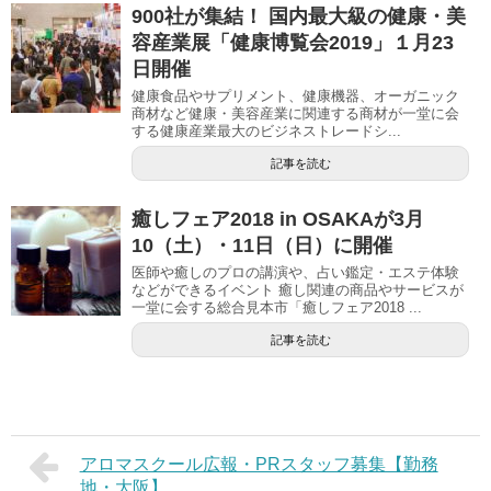
900社が集結！ 国内最大級の健康・美
容産業展「健康博覧会2019」１月23
日開催
健康食品やサプリメント、健康機器、オーガニック
商材など健康・美容産業に関連する商材が一堂に会
する健康産業最大のビジネストレードシ...
記事を読む
癒しフェア2018 in OSAKAが3月
10（土）・11日（日）に開催
医師や癒しのプロの講演や、占い鑑定・エステ体験
などができるイベント 癒し関連の商品やサービスが
一堂に会する総合見本市「癒しフェア2018 ...
記事を読む
アロマスクール広報・PRスタッフ募集【勤務
地・大阪】