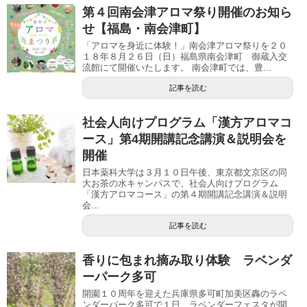
第４回南会津アロマ祭り開催のお知ら
せ【福島・南会津町】
「アロマを身近に体験！」南会津アロマ祭りを２０
１８年８月２６日（日）福島県南会津町 御蔵入交
流館にて開催いたします。 南会津町では、豊...
記事を読む
社会人向けプログラム「漢方アロマコ
ース」第4期開講記念講演＆説明会を
開催
日本薬科大学は３月１０日午後、東京都文京区の同
大お茶の水キャンパスで、社会人向けプログラム
「漢方アロマコース」の第４期開講記念講演＆説明
会...
記事を読む
香りに包まれ摘み取り体験 ラベンダ
ーパーク多可
開園１０周年を迎えた兵庫県多可町加美区轟のラベ
ンダーパーク多可で１日、ラベンダーフェスタが開