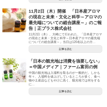
11月2日（木）開催 「日本産アロマ
の現在と未来・文化と科学～アロマの
最先端についての総合講座～」のご報
告｜正プラス株式会社
11月2日（木）、大崎にて行われた、「日本産アロマ
の現在と未来・文化と科学～日本産アロマの最先端
についての総合講座～」当日は120名以上の方...
記事を読む
「日本の観光地は消費を強要しない」
＝中国メディア｜ファーム富田の例
中国の観光地は入場料を取るのが一般的だ。しかも
年々、入場料を値上げしているところが多く、食べ
物や土産品などもやけに高く、観光地では何をする
に...
記事を読む