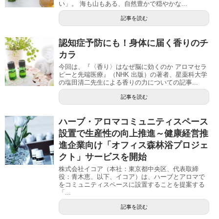
い」。 海も山もある、自然豊かで穏やかな...
記事を読む
認知症予防にも！身体に届く香りのチ
カラ
今回は、『〈香り〉はなぜ脳に効くのか アロマセラ
ピーと先端医療』（NHK 出版）の著者、星薬科大学
の塩田清二先生による香りの力についての記事...
記事を読む
ハーブ・アロマコミュニティスペース
設置で生産性の向上推進～健康経営推
進企業向け「オフィス森林浴プロジェ
クト」サービスを開始
株式会社イコア（本社：東京都中央区、代表取締
役：青木恵、以下、イコア）は、ハーブとアロマで
をコミュニティスペースに設置することを提案する
「...
記事を読む