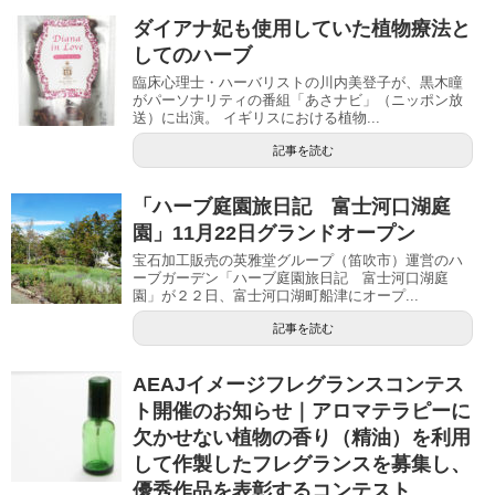
ダイアナ妃も使用していた植物療法と
してのハーブ
臨床心理士・ハーバリストの川内美登子が、黒木瞳
がパーソナリティの番組「あさナビ」（ニッポン放
送）に出演。 イギリスにおける植物...
記事を読む
「ハーブ庭園旅日記 富士河口湖庭
園」11月22日グランドオープン
宝石加工販売の英雅堂グループ（笛吹市）運営のハ
ーブガーデン「ハーブ庭園旅日記 富士河口湖庭
園」が２２日、富士河口湖町船津にオープ...
記事を読む
AEAJイメージフレグランスコンテス
ト開催のお知らせ｜アロマテラピーに
欠かせない植物の香り（精油）を利用
して作製したフレグランスを募集し、
優秀作品を表彰するコンテスト