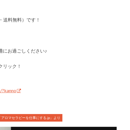
税込・送料無料）です！
適にお過ごしください♪
クリック！
u/?kanno
アロマセラピーを仕事にする.jp」より