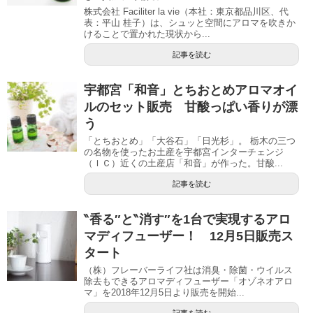
株式会社 Faciliter la vie（本社：東京都品川区、代
表：平山 桂子）は、シュッと空間にアロマを吹きか
けることで置かれた現状から...
記事を読む
宇都宮「和音」とちおとめアロマオイ
ルのセット販売 甘酸っぱい香りが漂
う
「とちおとめ」「大谷石」「日光杉」。 栃木の三つ
の名物を使ったお土産を宇都宮インターチェンジ
（ＩＣ）近くの土産店「和音」が作った。甘酸...
記事を読む
‶香る″と‶消す″を1台で実現するアロ
マディフューザー！ 12月5日販売ス
タート
（株）フレーバーライフ社は消臭・除菌・ウイルス
除去もできるアロマディフューザー「オゾネオアロ
マ」を2018年12月5日より販売を開始...
記事を読む