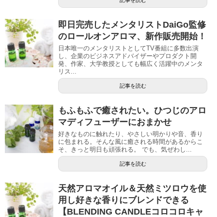
即日完売したメンタリストDaiGo監修
のロールオンアロマ、新作販売開始！
日本唯一のメンタリストとしてTV番組に多数出演
し、企業のビジネスアドバイザーやプロダクト開
発、作家、大学教授としても幅広く活躍中のメンタ
リス...
記事を読む
もふもふで癒されたい。ひつじのアロ
マディフューザーにおまかせ
好きなものに触れたり、やさしい明かりや音、香り
に包まれる。そんな風に癒される時間があるからこ
そ、きっと明日も頑張れる。 でも、気ぜわし...
記事を読む
天然アロマオイル＆天然ミツロウを使
用し好きな香りにブレンドできる
【BLENDING CANDLEコロコロキャ