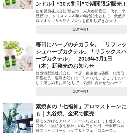
ンドル】“30％割引”で期間限定販売！
信禎貿易株式会社(所在地：東京都新宿区、代表：李
昌昱)は、クリスマス＆年末年始記念として、天然ア
ロマオイル＆天然ミツロウを使用し好きな香り...
記事を読む
毎日にハーブのチカラを。「リフレッ
シュハーブカクテル」「リラックスハ
ーブカクテル」 2018年3月1日
（木）新発売のお知らせ
養命酒製造株式会社（本店：東京都渋谷区 代表取
締役社長 塩澤太朗）は、“いつでも、どこでもおい
しく楽しめるお酒”として、気分に合わせたハーブ...
記事を読む
素焼きの「七福神」アロマストーンに
も｜九谷焼、金沢で販売
精油をかけるアロマストーンなどとしても使える九
谷焼の「素焼き七福神」の販売が五日、金沢市武蔵
町のギャラリーショップ＆カフェ「コニーズ...