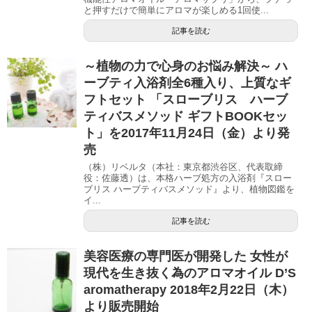
と押すだけで簡単にアロマが楽しめる1回使...
記事を読む
～植物の力で心身のお悩み解決～ ハ
ーブティ入浴剤全6種入り、上質なギ
フトセット 「スローブリス ハーブ
ティバスメソッド ギフトBOOKセッ
ト」を2017年11月24日（金）より発
売
（株）リベルタ（本社：東京都渋谷区、代表取締
役：佐藤透）は、本格ハーブ処方の入浴剤『スロー
ブリス ハーブティバスメソッド』より、植物図鑑を
イ...
記事を読む
美容医療の専門医が開発した 女性が
現代を生き抜く為のアロマオイル D’S
aromatherapy 2018年2月22日（木）
より販売開始